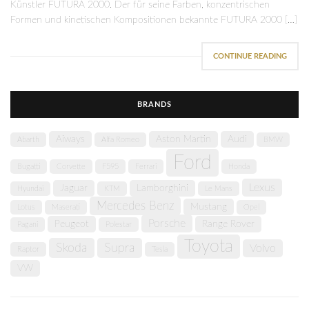
Künstler FUTURA 2000. Der für seine Farben, konzentrischen
Formen und kinetischen Kompositionen bekannte FUTURA 2000 […]
CONTINUE READING
BRANDS
Aiways
Aston Martin
Audi
Abarth
Alfa Romeo
BMW
Ford
Bugatti
Corvette
F595
Ferrari
Honda
Lexus
Jaguar
Lamborghini
Hyundai
KTM
Le Mans
Mercedes Benz
Mustang
Lotus
Maserati
Opel
Porsche
Peugeot
Range Rover
Pagani
Polestar
Toyota
Skoda
Supra
Volvo
Raptor
Tesla
VW