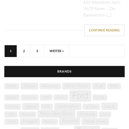
610 Kilometern nach
WLTP-Norm – Die
Basisversion […]
CONTINUE READING
1
2
3
WEITER »
BRANDS
Aiways
Aston Martin
Audi
Abarth
Alfa Romeo
BMW
Ford
Bugatti
Corvette
F595
Ferrari
Honda
Lexus
Jaguar
Lamborghini
Hyundai
KTM
Le Mans
Mercedes Benz
Mustang
Lotus
Maserati
Opel
Porsche
Peugeot
Range Rover
Pagani
Polestar