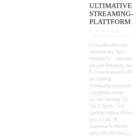
ULTIMATIVE
STREAMING-
PLATTFORM
9. JANUAR 2022
KEINE KOMMENTARE
Ford präsentiert den
Prototyp des Team
Fordzilla P1 – das erste
virtuelle Rennauto, das
in Zusammenarbeit mit
der Gaming
Community entwickelt
und gebaut wurde –
auf der Gamergy 21.
Das E-Sports- und
Gaming-Festival öffnet
vom 17. bis 19.
Dezember in Madrid
seine Tore für Fans […]