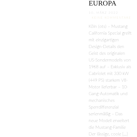
EUROPA
10. MÄRZ 2022
KEINE KOMMENTARE
Köln (ots) – Mustang
California Special greift
mit einzigartigen
Design-Details den
Geist des originalen
US-Sondermodells von
1968 auf – Exklusiv als
Cabriolet mit 330 kW
(449 PS) starkem V8-
Motor lieferbar – 10-
Gang-Automatik und
mechanisches
Sperrdifferenzial
serienmäßig – Das
neue Modell erweitert
die Mustang-Familie
Der lässige, coole […]