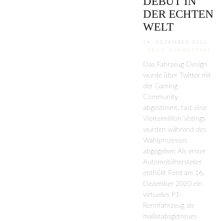
DEBÜT IN
DER ECHTEN
WELT
29. DEZEMBER 2020
KEINE KOMMENTARE
Das Fahrzeug-Design
wurde über Twitter mit
der Gaming-
Community
abgestimmt, fast eine
Viertelmillion Votings
wurden während des
Wahlprozesses
abgegeben Als erster
Automobilhersteller
enthüllt Ford am 16.
Dezember 2020 ein
virtuelles P1-
Rennfahrzeug als
maßstabsgetreues