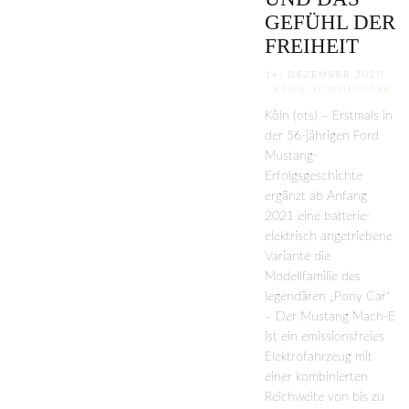
GEFÜHL DER
FREIHEIT
14. DEZEMBER 2020
KEINE KOMMENTARE
Köln (ots) – Erstmals in
der 56-jährigen Ford
Mustang-
Erfolgsgeschichte
ergänzt ab Anfang
2021 eine batterie-
elektrisch angetriebene
Variante die
Modellfamilie des
legendären „Pony Car“
– Der Mustang Mach-E
ist ein emissionsfreies
Elektrofahrzeug mit
einer kombinierten
Reichweite von bis zu