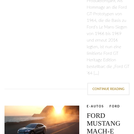
Produktionsjahr. Als
Hommage an die Ford
GT-Prototypen von
1964, die die Basis zu
Ford’s Le Mans-Siegen
von 1966 bis 1969
und erneut 2016
legten, ist nun eine
limitierte Ford GT
Heritage Edition
bestellbar: die „Ford GT
’64 […]
CONTINUE READING
E-AUTOS
,
FORD
FORD
MUSTANG
MACH-E