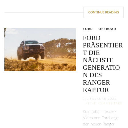
CONTINUE READING
FORD
,
OFFROAD
FORD
PRÄSENTIER
T DIE
NÄCHSTE
GENERATIO
N DES
RANGER
RAPTOR
14. FEBRUAR 2022
KEINE KOMMENTARE
Köln (ots) – Teaser-
Video von Ford zeigt
den neuen Ranger