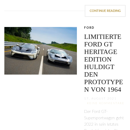
CONTINUE READING
FORD
LIMITIERTE
FORD GT
HERITAGE
EDITION
HULDIGT
DEN
PROTOTYPE
N VON 1964
17. AUGUST 2021
KEINE KOMMENTARE
Der Ford GT-
Supersportwagen geht
2022 in sein letztes