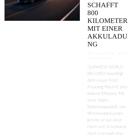
SCHAFFT
800
KILOMETER
MIT EINER
AKKULADU
NG
20. JULI 2021
KEINE
KOMMENTARE
GUINNESS WORLD
RECORDS bestätigt
dem neuen Ford
Mustang Mach-E eine
Rekord-Effizienz. Mit
einer Netto-
Batteriekapazität von
88 Kilowattstunden
konnte er bei einer
Fahrt von Schottland
nach Cornwall eine