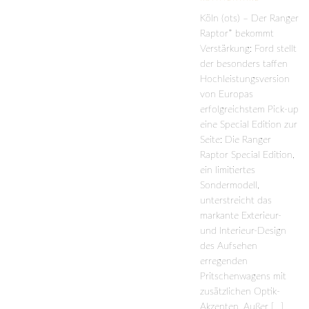
Köln (ots) – Der Ranger
Raptor* bekommt
Verstärkung: Ford stellt
der besonders taffen
Hochleistungsversion
von Europas
erfolgreichstem Pick-up
eine Special Edition zur
Seite: Die Ranger
Raptor Special Edition,
ein limitiertes
Sondermodell,
unterstreicht das
markante Exterieur-
und Interieur-Design
des Aufsehen
erregenden
Pritschenwagens mit
zusätzlichen Optik-
Akzenten. Außer […]