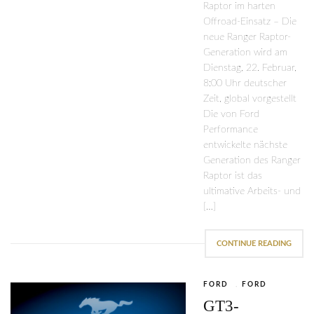
Raptor im harten
Offroad-Einsatz – Die
neue Ranger Raptor-
Generation wird am
Dienstag, 22. Februar,
8:00 Uhr deutscher
Zeit, global vorgestellt
Die von Ford
Performance
entwickelte nächste
Generation des Ranger
Raptor ist das
ultimative Arbeits- und
[…]
CONTINUE READING
FORD
,
FORD
GT3-