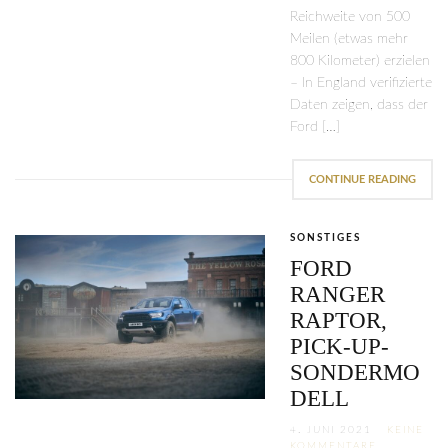
Reichweite von 500
Meilen (etwas mehr
800 Kilometer) erzielen
– In England verifizierte
Daten zeigen, dass der
Ford […]
CONTINUE READING
SONSTIGES
FORD
RANGER
RAPTOR,
PICK-UP-
SONDERMO
DELL
4. JUNI 2021
KEINE
KOMMENTARE