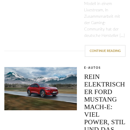
Modell in einem
Livestream. In
Zusammenarbeit mit
der Gaming-
Community hat der
deutsche Hersteller […]
CONTINUE READING
E-AUTOS
REIN
ELEKTRISCH
ER FORD
MUSTANG
MACH-E:
VIEL
POWER, STIL
UND DAS