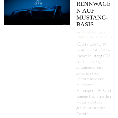
RENNWAGE
N AUF
MUSTANG-
BASIS
29. JANUAR 2022
KEINE KOMMENTARE
KÖLN / DAYTONA
BEACH (USA) (ots) –
Neuer Mustang GT3
entsteht in enger
Zusammenarbeit
zwischen Ford
Performance und
Multimatic
Motorsports, M-Sport
kümmert sich um den
Motor – 5,0 Liter
großer V8 aus der
Coyote-