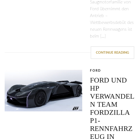
Saugmotorfamilie von
Ford übernimmt den
Antrieb –
Wettbewerbsdebüt des
neuen Rennwagens ist
beim […]
CONTINUE READING
FORD
FORD UND
HP
VERWANDEL
N TEAM
FORDZILLA
P1-
RENNFAHRZ
EUG IN