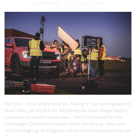
16. MÄRZ 2022
KEINE KOMMENTARE
Köln (ots) – Ford veröffentlicht ein „Making of“ zum actiongeladenen
Stunt-Video, das kürzlich zur Vorstellung der neuen Ranger Raptor-
Generation produziert worden war – Wie in Hollywood: Bei den
aufwendigen Dreharbeiten kamen neben dem Pick-up selbst auch
ein Frachtflugzeug, ein Flugplatz und modernste Kameratechnik zum