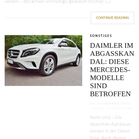
werden – Blockchain-Technologie garantiert höchste […]
CONTINUE READING
SONSTIGES
DAIMLER IM
ABGASSKAN
DAL: DIESE
MERCEDES-
MODELLE
SIND
BETROFFEN
19. NOVEMBER 2020
KEINE KOMMENTARE
Berlin (ots) – Die
deutschen Autobauer
stecken in der Diesel-
Krise. Auch diverse