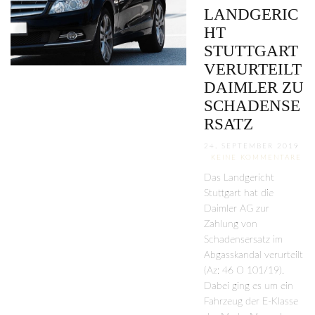
LANDGERIC
HT
STUTTGART
VERURTEILT
DAIMLER ZU
SCHADENSE
RSATZ
24. SEPTEMBER 2019
KEINE KOMMENTARE
Das Landgericht
Stuttgart hat die
Daimler AG zur
Zahlung von
Schadensersatz im
Abgasskandal verurteilt
(Az: 46 O 101/19).
Dabei ging es um ein
Fahrzeug der E-Klasse