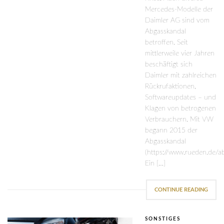
Mercedes-Modelle der
Daimler AG sind vom
Abgasskandal
betroffen. Seit
mittlerweile vier Jahren
beschäftigt sich
Daimler mit zahlreichen
Rückrufaktionen,
Softwareupdates – und
Klagen von betrogenen
Verbrauchern. Mit VW
begann 2015 der
Abgasskandal
(https://www.rueden.de/ab
Ein […]
CONTINUE READING
SONSTIGES