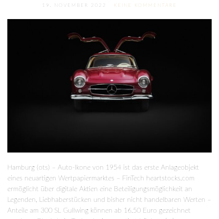
19. NOVEMBER 2022
KEINE KOMMENTARE
Hamburg (ots) – Auto-Ikone von 1954 ist das erste Anlageobjekt
eines neuartigen Wertpapiermarktes – FinTech heartstocks.com
ermöglicht über digitale Aktien eine Beteiligungsmöglichkeit an
Legenden, Liebhaberstücken und bisher nicht handelbaren Werten –
Anteile am 300 SL Gullwing können ab 16.50 Euro gezeichnet