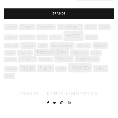
BRANDS
Aiways
Aston Martin
Audi
Abarth
Alfa Romeo
BMW
Ford
Bugatti
Corvette
F595
Ferrari
Honda
Lexus
Jaguar
Lamborghini
Hyundai
KTM
Le Mans
Mercedes Benz
Mustang
Lotus
Maserati
Opel
Porsche
Peugeot
Range Rover
Pagani
Polestar
Toyota
Skoda
Supra
Volvo
Raptor
Tesla
VW
IMPRESSUM
DATENSCHUTZBESTIMMUNG