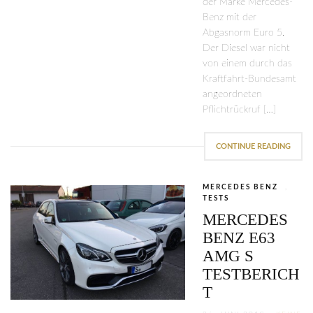
der Marke Mercedes-
Benz mit der
Abgasnorm Euro 5.
Der Diesel war nicht
von einem durch das
Kraftfahrt-Bundesamt
angeordneten
Pflichtrückruf […]
CONTINUE READING
MERCEDES BENZ
,
TESTS
MERCEDES
BENZ E63
AMG S
TESTBERICH
T