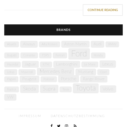
CONTINUE READING
BRANDS
Aiways
Aston Martin
Audi
Abarth
Alfa Romeo
BMW
Ford
Bugatti
Corvette
F595
Ferrari
Honda
Lexus
Jaguar
Lamborghini
Hyundai
KTM
Le Mans
Mercedes Benz
Mustang
Lotus
Maserati
Opel
Porsche
Peugeot
Range Rover
Pagani
Polestar
Toyota
Skoda
Supra
Volvo
Raptor
Tesla
VW
IMPRESSUM
DATENSCHUTZBESTIMMUNG