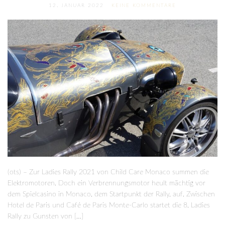
12. JANUAR 2022
KEINE KOMMENTARE
(ots) – Zur Ladies Rally 2021 von Child Care Monaco summen die
Elektromotoren. Doch ein Verbrennungsmotor heult mächtig vor
dem Spielcasino in Monaco, dem Startpunkt der Rally, auf. Zwischen
Hotel de Paris und Café de Paris Monte-Carlo startet die 8. Ladies
Rally zu Gunsten von […]