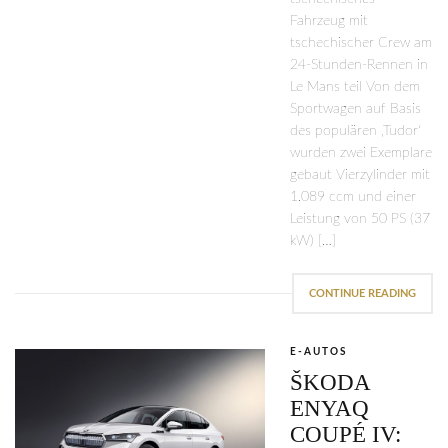
Fahrzeug mit
tschechischer Crew am
24-Stunden-Rennen in
Le Mans teil Von dem
Sportwagen auf Basis
des populären ‚Tudor‘
wurden zwei Exemplare
gebaut Vierzylinder mit
1.089 ccm und einer
Leistung von 50 PS (37
kW) […]
CONTINUE READING
E-AUTOS
ŠKODA
ENYAQ
COUPÉ IV: