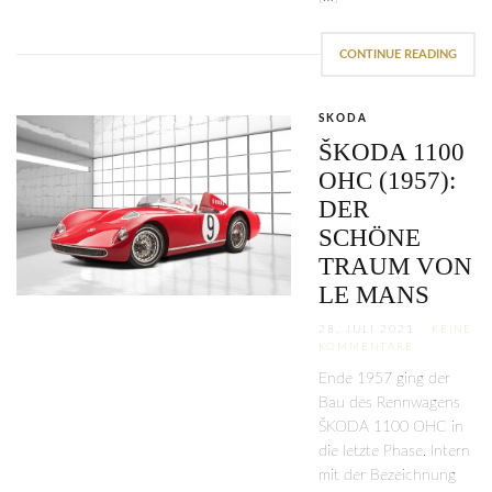
CONTINUE READING
SKODA
ŠKODA 1100
OHC (1957):
DER
SCHÖNE
TRAUM VON
LE MANS
28. JULI 2021
KEINE
KOMMENTARE
Ende 1957 ging der
Bau des Rennwagens
ŠKODA 1100 OHC in
die letzte Phase. Intern
mit der Bezeichnung