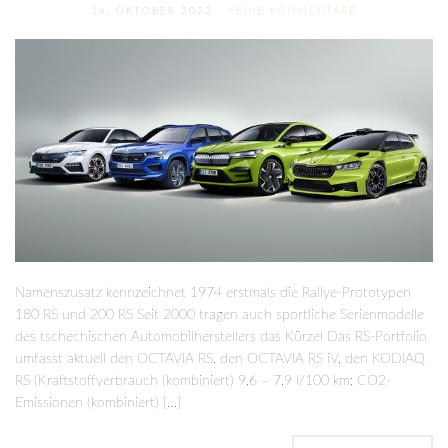
14. OKTOBER 2022
KEINE KOMMENTARE
Namenszusatz kennzeichnet 1974 erstmals die Rallye-Prototypen
180 RS und 200 RS Seit 2000 tragen auch sportliche Serienmodelle
des tschechischen Automobilherstellers das Kürzel Das RS-Portfolio
umfasst aktuell den OCTAVIA RS, den OCTAVIA RS iV, den KODIAQ
RS (Kraftstoffverbrauch (kombiniert) 9,6 – 7,9 l/100 km; CO2-
Emissionen (kombiniert) […]