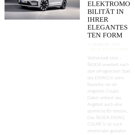
ELEKTROMO
BILITÄT IN
IHRER
ELEGANTES
TEN FORM
4. FEBRUAR 2022
KEINE KOMMENTARE
Weiterstadt (ots) –
ŠKODA erweitert nach
dem erfolgreichen Start
des ENYAQ iV seine
Baureihe um ein
elegantes Coupé.
Dabei umfasst das
Angebot auch eine
sportliche RS-Version.
Das ŠKODA ENYAQ
COUPÉ iV ist noch
emotionaler gestaltet