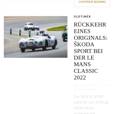
CONTINUE READING
OLDTIMER
RÜCKKEHR
EINES
ORIGINALS:
ŠKODA
SPORT BEI
DER LE
MANS
CLASSIC
2022
11. JULI 2022
KEINE
KOMMENTARE
Der ŠKODA SPORT
nahm im Juni 1950 als
bisher letztes
tschechisches