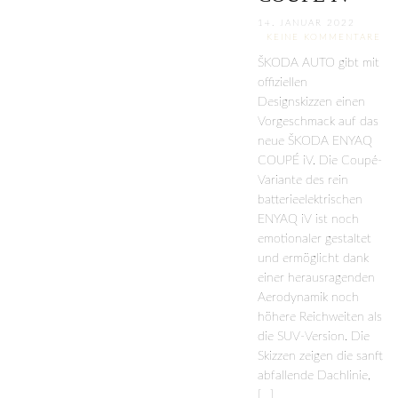
14. JANUAR 2022
KEINE KOMMENTARE
ŠKODA AUTO gibt mit
offiziellen
Designskizzen einen
Vorgeschmack auf das
neue ŠKODA ENYAQ
COUPÉ iV. Die Coupé-
Variante des rein
batterieelektrischen
ENYAQ iV ist noch
emotionaler gestaltet
und ermöglicht dank
einer herausragenden
Aerodynamik noch
höhere Reichweiten als
die SUV-Version. Die
Skizzen zeigen die sanft
abfallende Dachlinie,
[…]