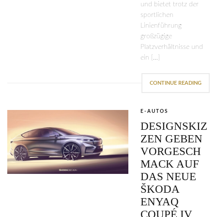
und bietet trotz der
sportlichen
Linienführung
großzügige
Platzverhältnisse und
ein […]
CONTINUE READING
E-AUTOS
DESIGNSKIZ
ZEN GEBEN
VORGESCH
MACK AUF
DAS NEUE
ŠKODA
ENYAQ
COUPÉ IV