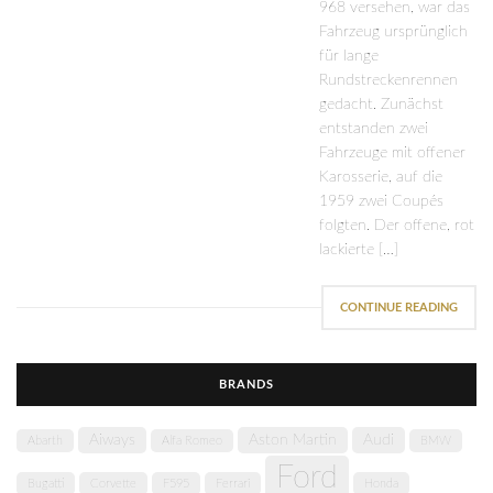
968 versehen, war das
Fahrzeug ursprünglich
für lange
Rundstreckenrennen
gedacht. Zunächst
entstanden zwei
Fahrzeuge mit offener
Karosserie, auf die
1959 zwei Coupés
folgten. Der offene, rot
lackierte […]
CONTINUE READING
BRANDS
Aiways
Aston Martin
Audi
Abarth
Alfa Romeo
BMW
Ford
Bugatti
Corvette
F595
Ferrari
Honda