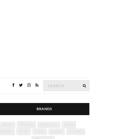
Search
SEARCH
for:
BRANDS
Aiways
Aston
Abarth
Alfa Romeo
Martin
Audi
BMW
Bugatti
Corvette