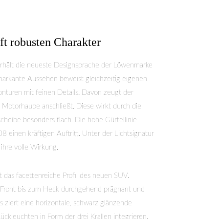
ft robusten Charakter
ält die neueste Designsprache der Löwenmarke
arkante Aussehen beweist gleichzeitig eigenen
nturen mit feinen Details. Davon zeugt der
die Motorhaube anschließt. Diese wirkt durch die
cheibe besonders flach. Die hohe Gürtellinie
inen kräftigen Auftritt. Unter der Lichtsignatur
ihre volle Wirkung.
t das facettenreiche Profil des neuen SUV.
r Front bis zum Heck durchgehend prägnant und
s ziert eine horizontale, schwarz glänzende
ückleuchten in Form der drei Krallen integrieren.