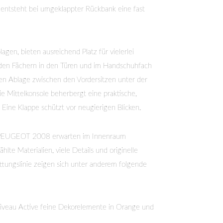
 entsteht bei umgeklappter Rückbank eine fast
agen, bieten ausreichend Platz für vielerlei
 den Fächern in den Türen und im Handschuhfach
en Ablage zwischen den Vordersitzen unter der
e Mittelkonsole beherbergt eine praktische,
Eine Klappe schützt vor neugierigen Blicken.
n PEUGEOT 2008 erwarten im Innenraum
lte Materialien, viele Details und originelle
ttungslinie zeigen sich unter anderem folgende
Niveau Active feine Dekorelemente in Orange und