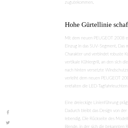
zugutekommen.
Hohe Gürtellinie schaf
Mit dem neuen PEUGEOT 2008 erh
Einzug in das SUV-Segment. Das m
Charakter und verbindet robuste Ko
vertikale Kühlergrill, an den sich 
nach hinten versetzte Windschutzs
verleiht dem neuen PEUGEOT 2008 e
entfalten die LED-Tagfahrleuchten 
Eine dreieckige Linienführung präg
Dadurch bleibt das Design von de
lebendig. Die Rückseite des Modell
Blende, in der sich die bekannten R