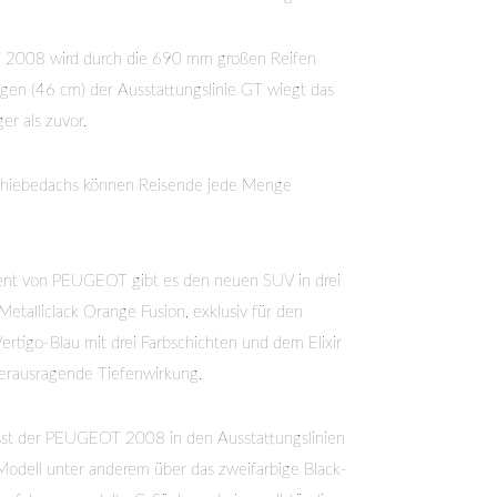
T 2008 wird durch die 690 mm großen Reifen
lgen (46 cm) der Ausstattungslinie GT wiegt das
r als zuvor.
schiebedachs können Reisende jede Menge
nt von PEUGEOT gibt es den neuen SUV in drei
talliclack Orange Fusion, exklusiv für den
igo-Blau mit drei Farbschichten und dem Elixir
herausragende Tiefenwirkung.
ässt der PEUGEOT 2008 in den Ausstattungslinien
Modell unter anderem über das zweifarbige Black-