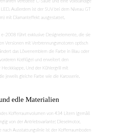
rfahren veredelte C-Säule und eine vollständige
t LED. Außerdem ist der SUV bei dem Niveau GT
m) mit Diamanteffekt ausgestattet.
e-2008 führt exklusive Designelemente, die sie
den Versionen mit Verbrennungsmotoren optisch
l ändert das Löwenemblem die Farbe in Blau oder
vorderen Kotflügel und erweitert den
Heckklappe. Und der Kühlergrill mit
e jeweils gleiche Farbe wie die Karosserie.
und edle Materialien
endes Kofferraumvolumen von 434 Litern (gemäß
g von der Antriebsvariante: Dieselmotor,
Je nach Ausstattungslinie ist der Kofferraumboden