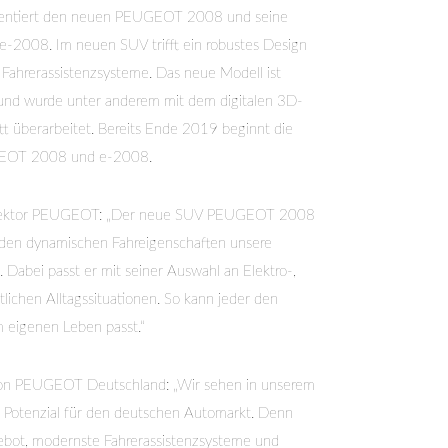
sentiert den neuen PEUGEOT 2008 und seine
e-2008. Im neuen SUV trifft ein robustes Design
ahrerassistenzsysteme. Das neue Modell ist
r und wurde unter anderem mit dem digitalen 3D-
t überarbeitet. Bereits Ende 2019 beginnt die
GEOT 2008 und e-2008.
ldirektor PEUGEOT: „Der neue SUV PEUGEOT 2008
d den dynamischen Fahreigenschaften unsere
 Dabei passt er mit seiner Auswahl an Elektro-,
ichen Alltagssituationen. So kann jeder den
 eigenen Leben passt.“
 von PEUGEOT Deutschland: „Wir sehen in unserem
otenzial für den deutschen Automarkt. Denn
gebot, modernste Fahrerassistenzsysteme und