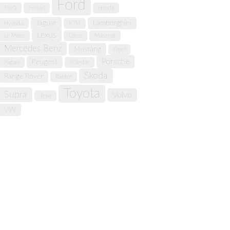
Ford
F595
Ferrari
Honda
Jaguar
Lamborghini
Hyundai
KTM
Lexus
Le Mans
Lotus
Maserati
Mercedes Benz
Mustang
Opel
Porsche
Peugeot
Pagani
Polestar
Skoda
Range Rover
Raptor
Toyota
Supra
Volvo
Tesla
VW