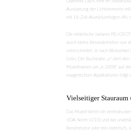
Diamond-Dach, eine im Siebdruckve
Ausstattung der Lichtelemente mi
mit 18-Zoll-Aluminiumfelgen (46 c
Die elektrische Variante PEUGEOT 
durch kleine Besonderheiten von 
unterscheidet: Je nach Blickwinke
Grün. Der Buchstabe „e“ ziert den 
Modellnamen um „e-2008“ auf der 
waagerechten Applikationen trägt di
Vielseitiger Stauraum 
Das Modell bietet ein beeindruck
VDA-Norm V210) und das unabhängi
Benzinmotor oder rein elektrisch. 