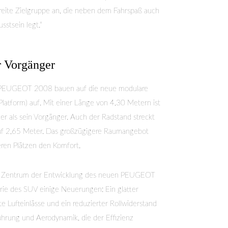
breite Zielgruppe an, die neben dem Fahrspaß auch
stsein legt.“
r Vorgänger
n PEUGEOT 2008 bauen auf die neue modulare
tform) auf. Mit einer Länge von 4,30 Metern ist
r als sein Vorgänger. Auch der Radstand streckt
uf 2,65 Meter. Das großzügigere Raumangebot
eren Plätzen den Komfort.
ins Zentrum der Entwicklung des neuen PEUGEOT
ie des SUV einige Neuerungen: Ein glatter
e Lufteinlässe und ein reduzierter Rollwiderstand
ührung und Aerodynamik, die der Effizienz