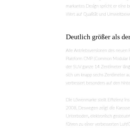
markantes Design spricht er eine 
Wert auf Qualität und Umweltbewus
Deutlich größer als de
Alle Antriebsversionen des neue
Plattform CMP (Common Modular Pla
der SUV ganze 14 Zentimeter länge
sich um knapp sechs Zentimeter a
verbessert besonders auf den hint
Die Löwenmarke stellt Effizienz 
2008. Deswegen zeigt die Karosser
Unterboden, elektronisch gesteuert
führen zu einer verbesserten Luftf