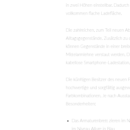
in zwei Höhen einstellbar. Dadurch
vollkommen flache Ladefläche.
Die zahlreichen, zum Teil neuen Abl
Alltagsgegenstände. Zusätzlich zu
können Gegenstände in einer breit
Mittelarmlehne verstaut werden. Di
kabellose Smartphone-Ladestation. 
Die künftigen Besitzer des neue
hochwertige und sorgfältig ausgewäh
Farbkombinationen. Je nach Aussta
Besonderheiten:
Das Armaturenbrett zieren im 
im Niveau Allure in Blau.