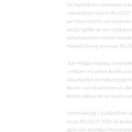
Die französische Löwenmarke prä
vollelektrische Variante PEUGEOT 
auf hohen Komfort und modernste F
deutlich größer als sein Vorgänge
Kombiinstrument technisch komplet
Markteinführung des neuen PEU
Jean-Philippe Imparato, Genera
verkörpert mit seinem Auftritt un
Zukunftsvision des Fahrvergnügens.
Benzin- und Dieselmotoren zu sämtl
Antrieb wählen, der am besten zum
Steffen Raschig, Geschäftsführer
neuen PEUGEOT 2008 ein großes P
durch sein vielseitiges Motorenan