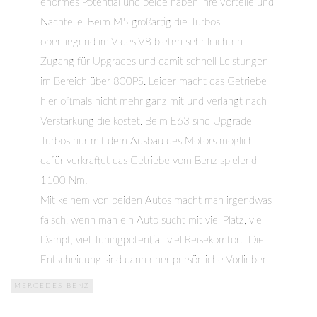
enormes Potential und beide haben ihre Vorteile und
Nachteile. Beim M5 großartig die Turbos
obenliegend im V des V8 bieten sehr leichten
Zugang für Upgrades und damit schnell Leistungen
im Bereich über 800PS. Leider macht das Getriebe
hier oftmals nicht mehr ganz mit und verlangt nach
Verstärkung die kostet. Beim E63 sind Upgrade
Turbos nur mit dem Ausbau des Motors möglich,
dafür verkraftet das Getriebe vom Benz spielend
1100 Nm.
Mit keinem von beiden Autos macht man irgendwas
falsch, wenn man ein Auto sucht mit viel Platz, viel
Dampf, viel Tuningpotential, viel Reisekomfort. Die
Entscheidung sind dann eher persönliche Vorlieben
MERCEDES BENZ