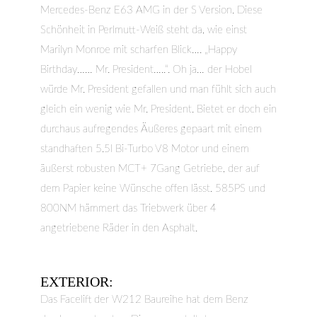
Mercedes-Benz E63 AMG in der S Version. Diese
Schönheit in Perlmutt-Weiß steht da, wie einst
Marilyn Monroe mit scharfen Blick…. „Happy
Birthday…… Mr. President…..“. Oh ja… der Hobel
würde Mr. President gefallen und man fühlt sich auch
gleich ein wenig wie Mr. President. Bietet er doch ein
durchaus aufregendes Äußeres gepaart mit einem
standhaften 5.5l Bi-Turbo V8 Motor und einem
äußerst robusten MCT+ 7Gang Getriebe, der auf
dem Papier keine Wünsche offen lässt. 585PS und
800NM hämmert das Triebwerk über 4
angetriebene Räder in den Asphalt.
EXTERIOR:
Das Facelift der W212 Baureihe hat dem Benz