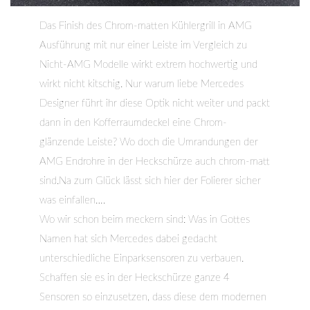
Das Finish des Chrom-matten Kühlergrill in AMG
Ausführung mit nur einer Leiste im Vergleich zu
Nicht-AMG Modelle wirkt extrem hochwertig und
wirkt nicht kitschig. Nur warum liebe Mercedes
Designer führt ihr diese Optik nicht weiter und packt
dann in den Kofferraumdeckel eine Chrom-
glänzende Leiste? Wo doch die Umrandungen der
AMG Endrohre in der Heckschürze auch chrom-matt
sind.Na zum Glück lässt sich hier der Folierer sicher
was einfallen….
Wo wir schon beim meckern sind: Was in Gottes
Namen hat sich Mercedes dabei gedacht
unterschiedliche Einparksensoren zu verbauen.
Schaffen sie es in der Heckschürze ganze 4
Sensoren so einzusetzen, dass diese dem modernen