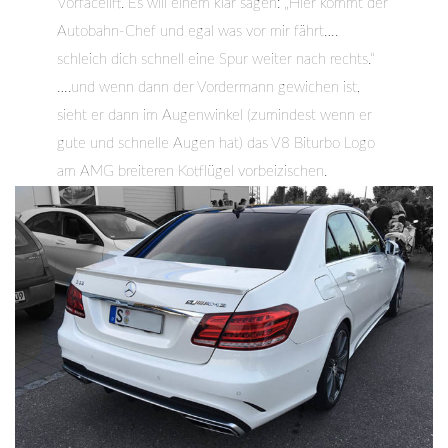
Vorfacelift. Es will einem klar sagen: „Hier kommt der
Autobahn-Chef und egal was vor mir fährt….
schleich dich schnell eine Spur weiter nach rechts.“
….und wenn dann der Vordermann gewichen ist,
sieht er dann im Augenwinkel (zumindest wenn er
gute und schnelle Augen hat) das V8 Biturbo Logo
am AMG breiteren Kotflügel vorbeizischen.