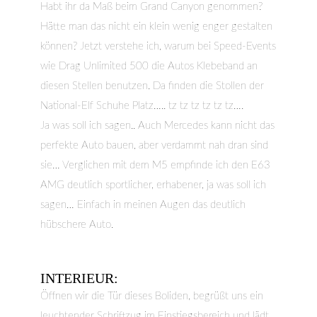
Habt ihr da Maß beim Grand Canyon genommen?
Hätte man das nicht ein klein wenig enger gestalten
können? Jetzt verstehe ich, warum bei Speed-Events
wie Drag Unlimited 500 die Autos Klebeband an
diesen Stellen benutzen. Da finden die Stollen der
National-Elf Schuhe Platz….. tz tz tz tz tz tz….
Ja was soll ich sagen.. Auch Mercedes kann nicht das
perfekte Auto bauen, aber verdammt nah dran sind
sie… Verglichen mit dem M5 empfinde ich den E63
AMG deutlich sportlicher, erhabener, ja was soll ich
sagen… Einfach in meinen Augen das deutlich
hübschere Auto.
INTERIEUR:
Öffnen wir die Tür dieses Boliden, begrüßt uns ein
leuchtender Schriftzug im Einstiegsbereich und lädt