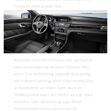
Thema für einen anderen Test.
Ansonsten bietet der Innenraum sehr viel Komfort
und Luxusausstattung, die kaum Wünsche offen
lassen. Eine Sitzbelüftung (optionale Ausstattung)
wie in diesem Fahrzeug, bietet einen enormes Plus
an Reisekomfort an heißen Tagen. Auch die
Multikontursitze lassen sich wirklich auf jede Statur
einstellen. Sollte das Fahrzeug sogar Aktive-
Multikontursitze haben, pumpen sich die