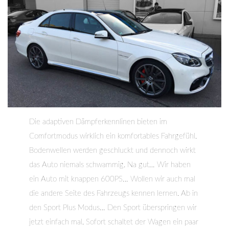
Die adaptiven Dämpferkennlinen bieten im
Comfortmodus wirklich ein komfortables Fahrgefühl.
Bodenwellen werden geschluckt und dennoch wirkt
das Auto niemals schwammig. Na gut… Wir haben
ein Auto mit knappen 600PS… Wollen wir auch mal
die andere Seite des Fahrzeugs kennen lernen. Ab in
den Sport Plus Modus… Den Sport überspringen wir
jetzt einfach mal. Sofort schaltet der Wagen ein paar