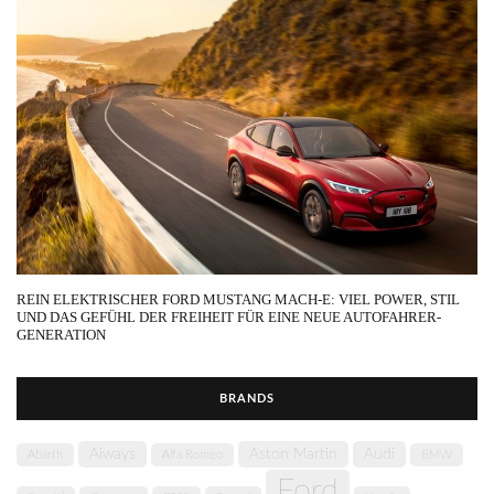
REIN ELEKTRISCHER FORD MUSTANG MACH-E: VIEL POWER, STIL
UND DAS GEFÜHL DER FREIHEIT FÜR EINE NEUE AUTOFAHRER-
GENERATION
BRANDS
Aiways
Aston Martin
Audi
Abarth
Alfa Romeo
BMW
Ford