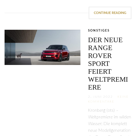
CONTINUE READING
SONSTIGES
DER NEUE
RANGE
ROVER
SPORT
FEIERT
WELTPREMI
ERE
2. JUNI 2022
KEINE
KOMMENTARE
Kronberg (ots) –
Weltpremiere im wilden
Wasser: Die komplett
neue Modellgeneration