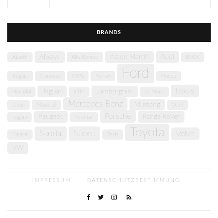
BRANDS
Aiways
Aston Martin
Audi
Abarth
Alfa Romeo
BMW
Ford
Bugatti
Corvette
F595
Ferrari
Honda
Lexus
Jaguar
Lamborghini
Hyundai
KTM
Le Mans
Mercedes Benz
Mustang
Lotus
Maserati
Opel
Porsche
Peugeot
Range Rover
Pagani
Polestar
Toyota
Skoda
Supra
Volvo
Raptor
Tesla
VW
IMPRESSUM
DATENSCHUTZBESTIMMUNG