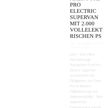
PRO
ELECTRIC
SUPERVAN
MIT 2.000
VOLLELEKT
RISCHEN PS
11. JULI 2022
KEINE
KOMMENTARE
(ots) – Der Ultra-
Hochleistungs-
Transporter Ford Pro
Electric SuperVan
unterstreicht die
Fähigkeiten von Ford
Pro im Bereich
Digitalisierung und
Elektromobilität – Rein
elektrischer
Demonstrator basiert