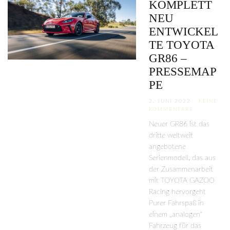
KOMPLETT
NEU
ENTWICKEL
TE TOYOTA
GR86 –
PRESSEMAP
PE
2. JUNI 2022
KEINE
KOMMENTARE
Neuer GR86 ist das
dritte weltweit
angebotene
Serienmodell, das aus
der Zusammenarbeit
mit TOYOTA GAZOO
Racing hervorgeht
Purer Fahrspaß in
einem „analogen“
Fahrzeug für das