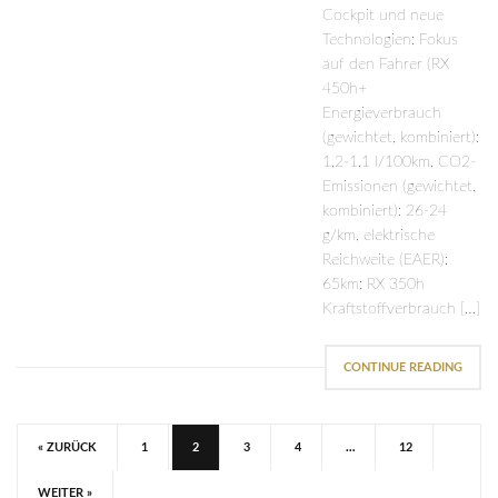
Cockpit und neue
Technologien: Fokus
auf den Fahrer (RX
450h+
Energieverbrauch
(gewichtet, kombiniert):
1,2-1,1 l/100km, CO2-
Emissionen (gewichtet,
kombiniert): 26-24
g/km, elektrische
Reichweite (EAER):
65km; RX 350h
Kraftstoffverbrauch […]
CONTINUE READING
« ZURÜCK
1
2
3
4
…
12
WEITER »