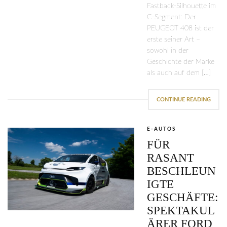
Fastback-Silhouette im
C-Segment: Der
PEUGEOT 408 ist der
erste seiner Art –
sowohl in der
Geschichte der Marke
als auch auf dem […]
CONTINUE READING
E-AUTOS
FÜR
RASANT
BESCHLEUN
IGTE
GESCHÄFTE:
SPEKTAKUL
ÄRER FORD