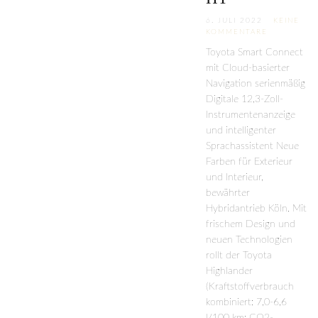
6. JULI 2022
KEINE
KOMMENTARE
Toyota Smart Connect
mit Cloud-basierter
Navigation serienmäßig
Digitale 12,3-Zoll-
Instrumentenanzeige
und intelligenter
Sprachassistent Neue
Farben für Exterieur
und Interieur,
bewährter
Hybridantrieb Köln. Mit
frischem Design und
neuen Technologien
rollt der Toyota
Highlander
(Kraftstoffverbrauch
kombiniert: 7,0-6,6
l/100 km; CO2-