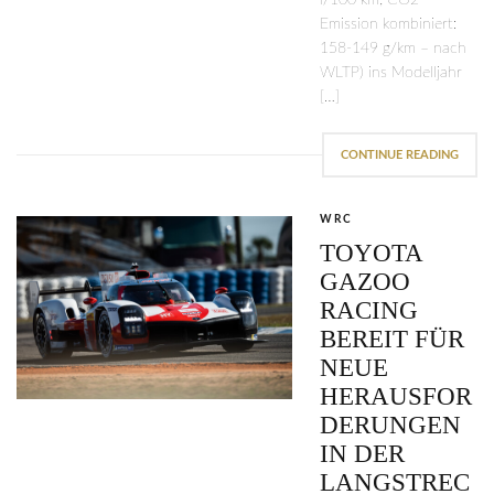
Emission kombiniert:
158-149 g/km – nach
WLTP) ins Modelljahr
[…]
CONTINUE READING
WRC
TOYOTA
GAZOO
RACING
BEREIT FÜR
NEUE
HERAUSFOR
DERUNGEN
IN DER
LANGSTREC