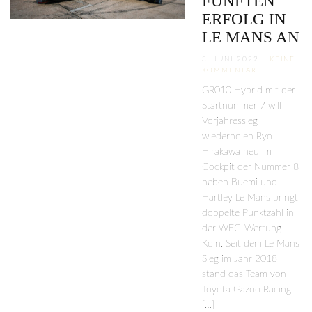
FÜNFTEN
ERFOLG IN
LE MANS AN
3. JUNI 2022
KEINE
KOMMENTARE
GR010 Hybrid mit der
Startnummer 7 will
Vorjahressieg
wiederholen Ryo
Hirakawa neu im
Cockpit der Nummer 8
neben Buemi und
Hartley Le Mans bringt
doppelte Punktzahl in
der WEC-Wertung
Köln. Seit dem Le Mans
Sieg im Jahr 2018
stand das Team von
Toyota Gazoo Racing
[…]