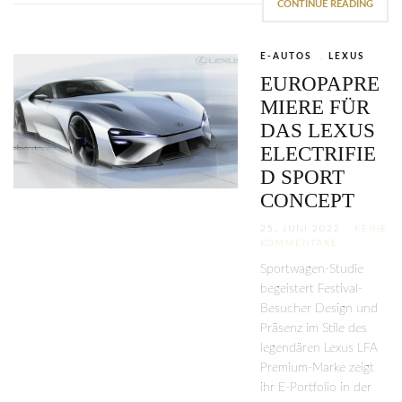
CONTINUE READING
E-AUTOS
,
LEXUS
EUROPAPRE
MIERE FÜR
DAS LEXUS
ELECTRIFIE
D SPORT
CONCEPT
25. JUNI 2022
KEINE
KOMMENTARE
Sportwagen-Studie
begeistert Festival-
Besucher Design und
Präsenz im Stile des
legendären Lexus LFA
Premium-Marke zeigt
ihr E-Portfolio in der