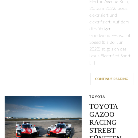
Electric Avenue Köln,
25. Juni 2022. Lexus
elektrisiert und
elektrifiziert: Auf dem
diesjährigen
Goodwood Festival of
Speed (bis 26. Juni
2022) zeigt sich das
Lexus Electrified Sport
[…]
CONTINUE READING
TOYOTA
TOYOTA
GAZOO
RACING
STREBT