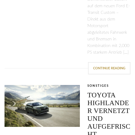
auf dem neuen Ford E-
Transit Custom –
Direkt aus dem
Motorsport
abgeleitetes Fahrwerk
und Bremsen in
Kombination mit 2.000
PS starkem Antrieb […]
CONTINUE READING
SONSTIGES
TOYOTA
HIGHLANDE
R VERNETZT
UND
AUFGEFRISC
HT