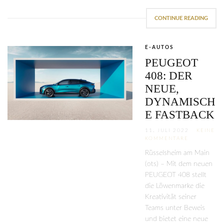
CONTINUE READING
E-AUTOS
PEUGEOT
408: DER
NEUE,
DYNAMISCH
E FASTBACK
11. JULI 2022
KEINE
KOMMENTARE
Rüsselsheim am Main
(ots) – Mit dem neuen
PEUGEOT 408 stellt
die Löwenmarke die
Kreativität seiner
Teams unter Beweis
und bietet eine neue