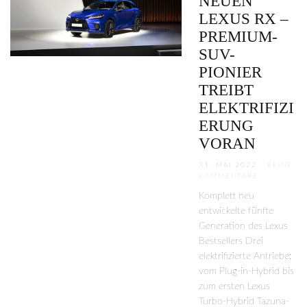
NEUEN
LEXUS RX –
PREMIUM-
SUV-
PIONIER
TREIBT
ELEKTRIFIZI
ERUNG
VORAN
31. MAI 2022
KEINE
KOMMENTARE
Komplett neu
entwickelte fünfte
Generation des Lexus
Bestsellers Drei
elektrifizierte Antriebe:
vom Plug-in-Hybrid bis
zum ersten Lexus
Turbo-Hybrid Tazuna-