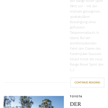
des Range Rover Sport
fährt vor – mit der
erstmals gelungenen,
spektakulären
Bezwingung eines
gefluteten
Talsperrenablaufs in
Island. Bei der
atemberaubenden
Fahrt den Damm des
Karahnjukar-Stausees
hinauf trotzt der neue
Range Rover Sport den
[…]
CONTINUE READING
TOYOTA
DER