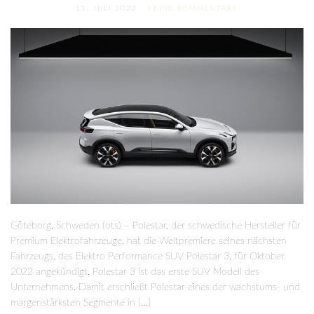
11. JULI 2022
KEINE KOMMENTARE
Göteborg, Schweden (ots) – Polestar, der schwedische Hersteller für
Premium Elektrofahrzeuge, hat die Weltpremiere seines nächsten
Fahrzeugs, des Elektro Performance SUV Polestar 3, für Oktober
2022 angekündigt. Polestar 3 ist das erste SUV Modell des
Unternehmens. Damit erschließt Polestar eines der wachstums- und
margenstärksten Segmente in […]