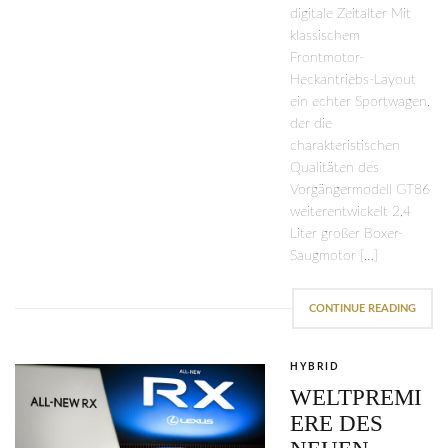
digitale Zeitalter Mit
klassischem
Frontmotor-
Heckantriebs-Layout
ein echter Sportwagen,
der die
charakteristischen
Qualitäten des
Vorgängermodell GT86
weiterentwickelt 2,4
Liter großer Boxer-
Saugmotor […]
CONTINUE READING
HYBRID
WELTPREMI
ERE DES