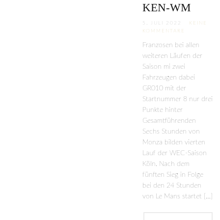
KEN-WM
5. JULI 2022
KEINE
KOMMENTARE
Franzosen bei allen
weiteren Läufen der
Saison mi zwei
Fahrzeugen dabei
GR010 mit der
Startnummer 8 nur drei
Punkte hinter
Gesamtführenden
Sechs Stunden von
Monza bilden vierten
Lauf der WEC-Saison
Köln. Nach dem
fünften Sieg in Folge
bei den 24 Stunden
von Le Mans startet […]