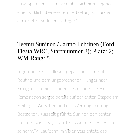
auszusprechen. Einen scheinbar sicheren Sieg nach
einer wirklich überlegenen Darbietung so kurz vor
dem Ziel zu verlieren, ist bitter.“
Teemu Suninen / Jarmo Lehtinen (Ford
Fiesta WRC, Startnummer 3); Platz: 2;
WM-Rang: 5
Jugendliche Schnelligkeit gepaart mit der großen
Routine und dem ungebrochenen Hunger nach
Erfolg, die Jarmo Lehtinen auszeichnen: Diese
Kombination sorgte bereits auf der ersten Etappe am
Freitag für Aufsehen und drei Wertungsprüfungs-
Bestzeiten. Kurzzeitig führte Suninen den achten
Lauf der Saison sogar an. Das zweite Podestresultat
seiner WM-Laufbahn im Visier, verzichtete das