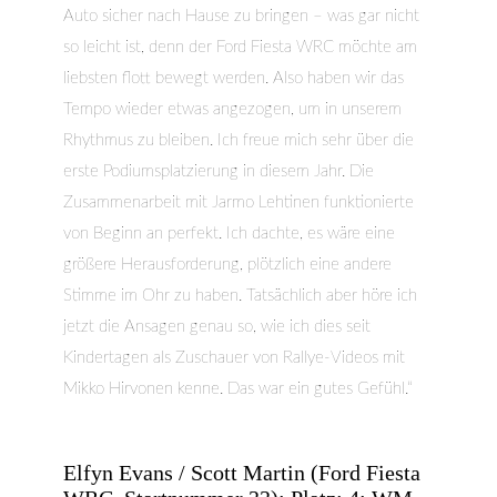
Auto sicher nach Hause zu bringen – was gar nicht
so leicht ist, denn der Ford Fiesta WRC möchte am
liebsten flott bewegt werden. Also haben wir das
Tempo wieder etwas angezogen, um in unserem
Rhythmus zu bleiben. Ich freue mich sehr über die
erste Podiumsplatzierung in diesem Jahr. Die
Zusammenarbeit mit Jarmo Lehtinen funktionierte
von Beginn an perfekt. Ich dachte, es wäre eine
größere Herausforderung, plötzlich eine andere
Stimme im Ohr zu haben. Tatsächlich aber höre ich
jetzt die Ansagen genau so, wie ich dies seit
Kindertagen als Zuschauer von Rallye-Videos mit
Mikko Hirvonen kenne. Das war ein gutes Gefühl.“
Elfyn Evans / Scott Martin (Ford Fiesta