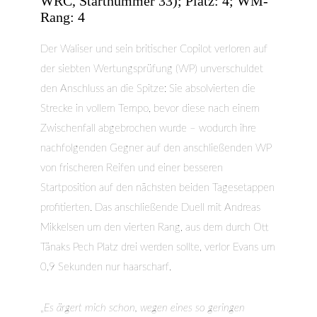
WRC, Startnummer 33); Platz: 4; WM-
Rang: 4
Der Waliser und sein britischer Copilot verloren auf
der siebten Wertungsprüfung (WP) unverschuldet
den Anschluss an die Spitze: Sie absolvierten die
Strecke in vollem Tempo, bevor diese nach einem
Zwischenfall abgebrochen wurde – wodurch ihre
nachfolgenden Gegner auf den anschließenden WP
von frischeren Reifen und einer besseren
Startposition auf den nächsten beiden Tagesetappen
profitierten. Das anschließende Duell mit Andreas
Mikkelsen um den vierten Rang, aus dem durch Ott
Tänaks Pech Platz drei werden sollte, verlor Evans um
0,9 Sekunden nur haarscharf.
„
Es ärgert mich schon, wegen eines so geringen