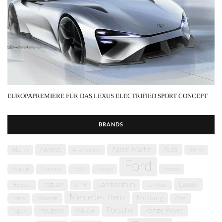
EUROPAPREMIERE FÜR DAS LEXUS ELECTRIFIED SPORT CONCEPT
BRANDS
Aiways
Aston Martin
Audi
Abarth
Alfa Romeo
BMW
Ford
Bugatti
Corvette
F595
Ferrari
Honda
Lexus
Jaguar
Lamborghini
Hyundai
KTM
Le Mans
Mercedes Benz
Mustang
Lotus
Maserati
Opel
Porsche
Peugeot
Range Rover
Pagani
Polestar