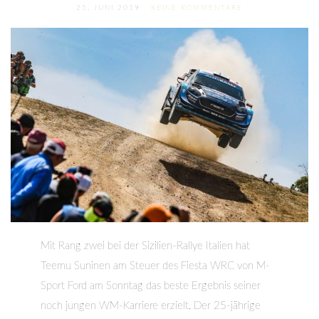
25. JUNI 2019
KEINE KOMMENTARE
Mit Rang zwei bei der Sizilien-Rallye Italien hat
Teemu Suninen am Steuer des Fiesta WRC von M-
Sport Ford am Sonntag das beste Ergebnis seiner
noch jungen WM-Karriere erzielt. Der 25-jährige